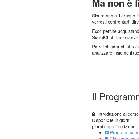
Ma non è fi
Sicuramente il gruppo 
vorresti confrontarti di
Ecco perchè acquistand
SocialChat, il mio servi
Potrai chiedermi tutto c
analizzare insieme il tu
Il Program
Introduzione al corso
Disponibile in
giorni
giorni dopo l'iscrizione
Programma del
Glossario Inst