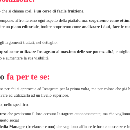
o che si chiama così,
è un corso di facile fruizione.
compone, affronteremo ogni aspetto della piattaforma,
scopriremo come ottimi
tire un
piano editoriale
, inoltre scopriremo come
analizzare i dati, fare le 
li argomenti trattati, nel dettaglio.
aprai come utilizzare Instagram al massimo delle sue potenzialità
, e miglio
 e aumentare la sua visibilità.
so
fa per te se:
o per chi si approccia ad Instagram per la prima volta, ma per coloro che già 
vare ad utilizzarla ad un livello superiore.
o, nello specifico:
rese
che gestiscono il loro account Instagram autonomamente, ma che vogliono d
uesto social
 Media Manager
(freelancer e non) che vogliono affinare le loro conoscenze e i