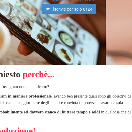
Iscriviti per solo
€124
hiesto
perchè...
 su Instagram non danno frutto?
gram in maniera professionale
, avendo ben presente quali sono gli obiettivi da
tti, ma la maggior parte degli utenti è convinta di potersela cavare da sola.
robabilmente sei davvero stanco di buttare tempo e soldi
in qualcosa che di 
soluzione!