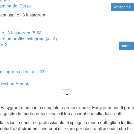
gramma del Corso
Anteprima
ram oggi e i 3 Instagram
 e i 3 Instagram (5:52)
re un profilo Instagram (4:16)
 e 2
Inizia
Instagram e i bot (11:03)
adowban E-book
o Easygram è un corso completo e professionale. Easygram non ti promet
a gestire in modo professionale il tuo account o quello dei clienti.
lle lezioni è onesta e professionale: ti spiega in modo dettagliato le dina
i metodi e gli strumenti che puoi utilizzare per gestire gli account che ti so