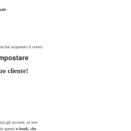
nale
n hai acquistato il corso)
impostare
uo cliente!
izza gli account, se non
 in questo
e-book, che