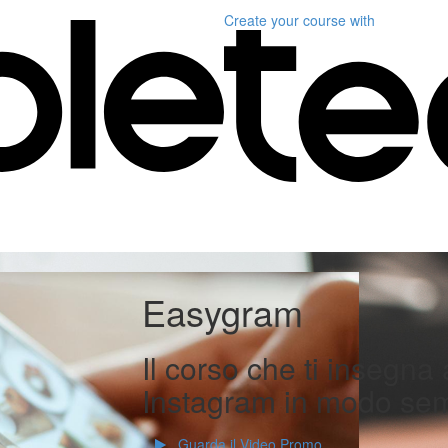
Create your course
with
Easygram
Il corso che ti insegna 
Instagram in modo semp
Guarda il Video Promo